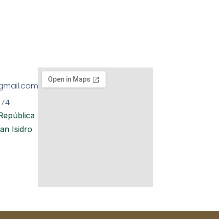
@gmail.com
874
 República
n Isidro